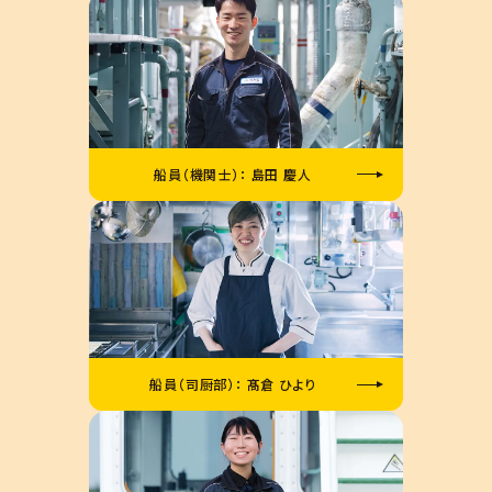
船員（機関士）： 島田 慶人
船員（司厨部）： 髙倉 ひより