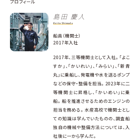
プロフィール
島田 慶人
Keito Shimada
船員（機関士）
2017年入社
2017年、三等機関士として入社。 「よこ
すか」、「かいれい」、「みらい」、「新青
丸」に乗船し、発電機や水を送るポンプ
などの保守・整備を担当。 2023年に二
等機関士に昇格し、「かいめい」に乗
船。 船を推進させるためのエンジンの
担当を務める。 水産高校で機関士とし
ての知識は学んでいたものの、調査船
独自の機械や整備方法については、入
社後に一から学んだ。