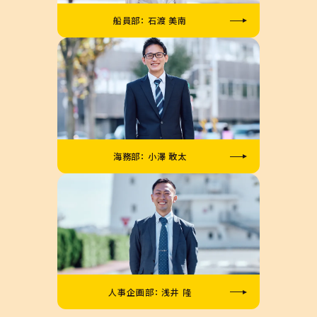
船員部： 石渡 美南
海務部： 小澤 敢太
人事企画部： 浅井 隆