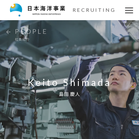
仕事を知る
RECRUITING
社員紹介
PEOPLE
社員紹介
座談会
文化を知る
福利厚生
Keito Shimada
島田 慶人
募集要項
新卒エントリー