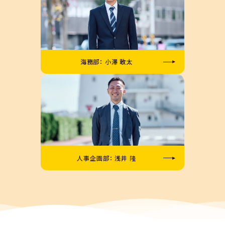
海務部： 小澤 敢太
人事企画部： 浅井 隆