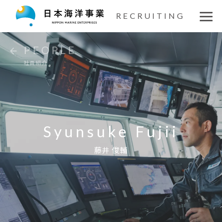
仕事を知る
RECRUITING
社員紹介
PEOPLE
社員紹介
座談会
文化を知る
福利厚生
Syunsuke Fujii
藤井 俊輔
募集要項
新卒エントリー