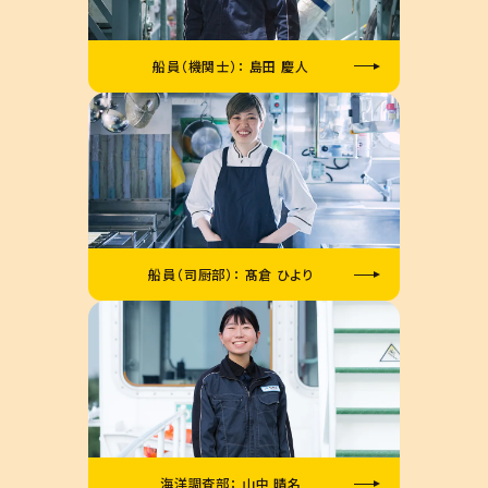
船員（機関士）： 島田 慶人
船員（司厨部）： 髙倉 ひより
海洋調査部： 山中 晴名