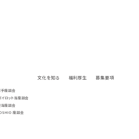
文化を知る
福利厚生
募集要項
若手座談会
パイロット当座談会
担当座談会
ROSHIO 座談会