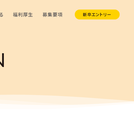
る
福利厚生
募集要項
新卒エントリー
N