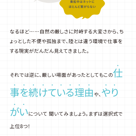
なるほど……自然の厳しさに対峙する大変さから、ち
ょっとした不便や孤独まで、陸とは違う環境で仕事を
する現実がだんだん見えてきました。
仕
それでは逆に、厳しい場面があったとしてもこの
事
を
続
け
て
い
る
理
由
や
り
や、
が
い
について 聞いてみましょう。まずは選択式で
上位8つ！