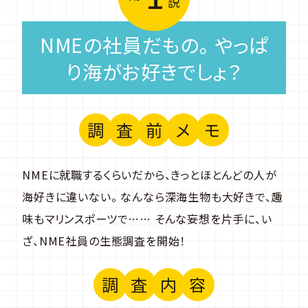
説
NMEの社員だもの。 やっぱ
り海がお好きでしょ？
調
査
前
メ
モ
NMEに就職するくらいだから、きっとほとんどの人が
海好きに違いない。 なんなら深海生物も大好きで、趣
味もマリンスポーツで…… そんな妄想を片手に、い
ざ、NME社員の生態調査を開始！
調
査
内
容