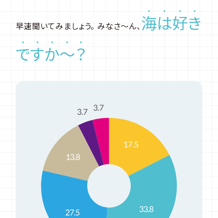
海
は
好
き
早速聞いてみましょう。 みなさ〜ん、
で
す
か
〜
？