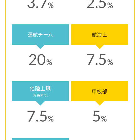
3.7
2.5
%
%
運航チーム
航海士
20
7.5
%
%
他陸上職
甲板部
（総務部等）
7.5
5
%
%