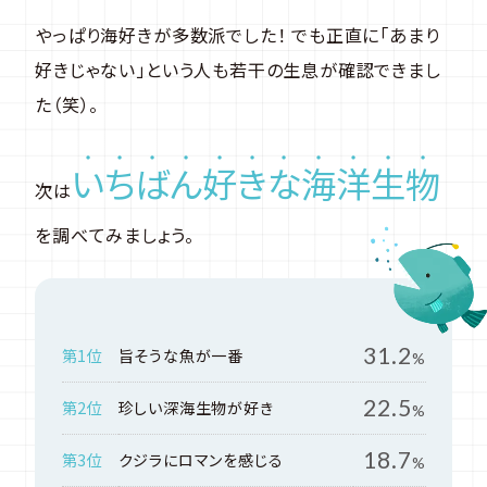
やっぱり海好きが多数派でした！ でも正直に「あまり
好きじゃない」という人も若干の生息が確認できまし
た（笑）。
い
ち
ば
ん
好
き
な
海
洋
生
物
次は
を調べてみましょう。
31.2
第1位
旨そうな魚が一番
%
22.5
第2位
珍しい深海生物が好き
%
18.7
第3位
クジラにロマンを感じる
%