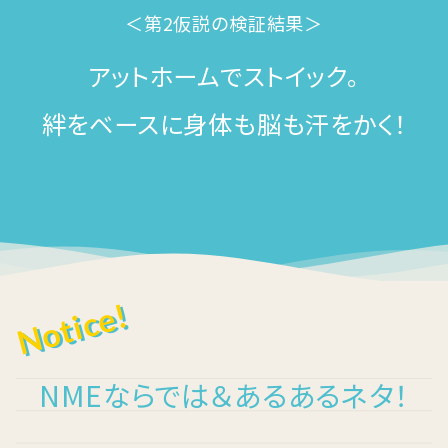
＜第2仮説の検証結果＞
アットホームでストイック。
絆をベースに身体も脳も汗をかく！
Notice!
NMEならでは＆あるあるネタ！