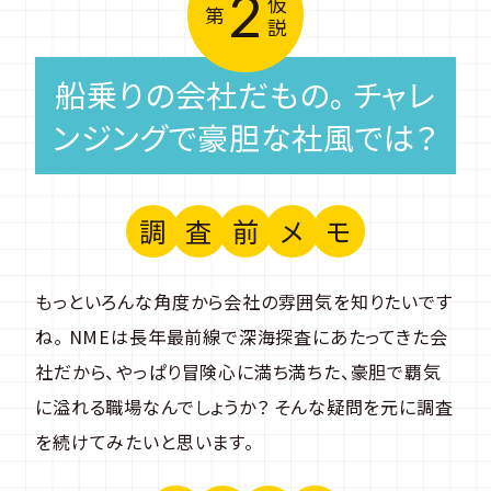
2
仮
第
説
船乗りの会社だもの。 チャレ
ンジングで豪胆な社風では？
調
査
前
メ
モ
もっといろんな角度から会社の雰囲気を知りたいです
ね。 NMEは長年最前線で深海探査にあたってきた会
社だから、やっぱり冒険心に満ち満ちた、豪胆で覇気
に溢れる職場なんでしょうか？ そんな疑問を元に調査
を続けてみたいと思います。