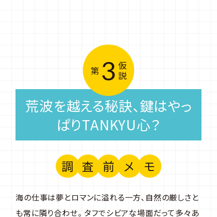
3
仮
第
説
荒波を越える秘訣、鍵はやっ
ぱりTANKYU心？
調
査
前
メ
モ
海の仕事は夢とロマンに溢れる一方、自然の厳しさと
も常に隣り合わせ。 タフでシビアな場面だって多々あ