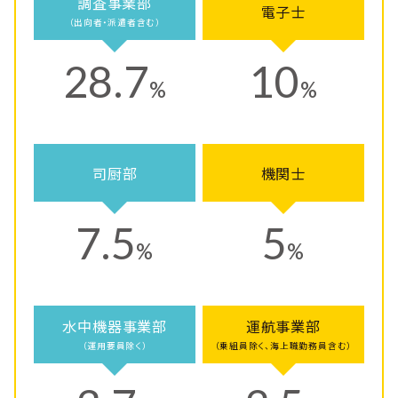
調査事業部
電子士
（出向者・派遣者含む）
28.7
10
%
%
司厨部
機関士
7.5
5
%
%
水中機器事業部
運航事業部
（運用要員除く）
（乗組員除く、海上職勤務員含む）