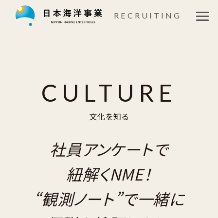
仕事を知る
RECRUITING
社員紹介
座談会
CULTURE
文化を知る
文化を知る
福利厚生
社員アンケートで
募集要項
紐解くNME！
“観測ノート”で一緒に
新卒エントリー