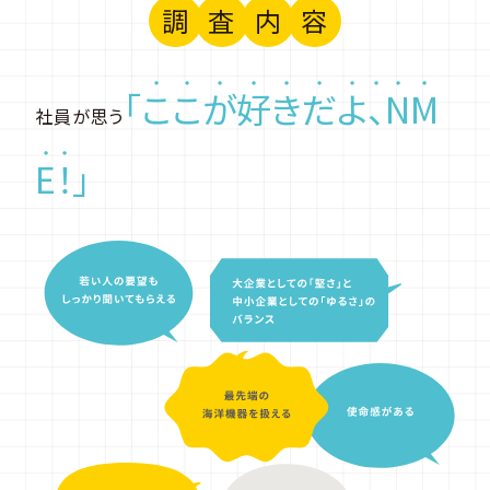
調
査
内
容
「
こ
こ
が
好
き
だ
よ
、
N
M
社員が思う
E
！
」