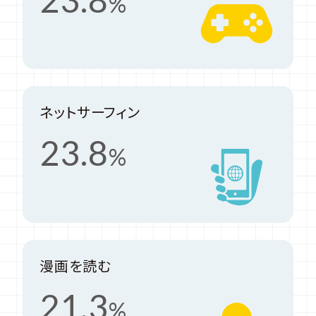
%
ネットサーフィン
23.8
%
漫画を読む
21.3
%