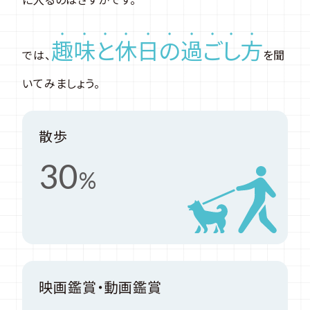
趣
味
と
休
日
の
過
ご
し
方
では、
を聞
いてみましょう。
散歩
30
%
映画鑑賞・動画鑑賞