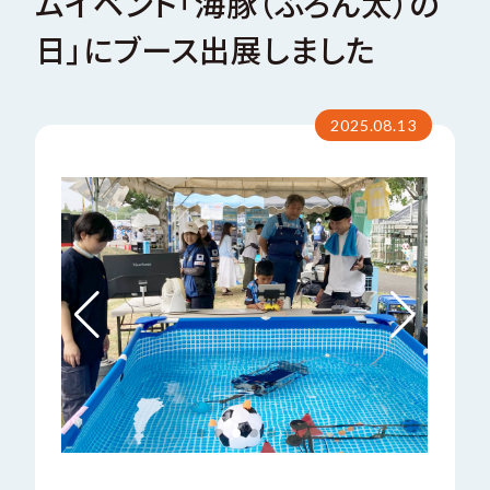
ムイベント
「海豚（ふろん太）の
日」にブース出展しました
い
合
サステナビリティ
問
わ
お
せ
会社案内パンフレット
2025.08.13
C
T
O
C
A
N
T
会社案内パンフレット（EN）