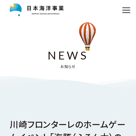
私たちの目指す未来
コア事業
ロゴマークについて
未知の探求
運航事業
NEWS
海洋教育
洋上風力発電プロジェクト
調査事業
お知らせ
企業情報
日本海溝地層研究プロジェクト
水中機器事業
お知らせ
会社概要・アクセス
南極地域観測隊支援プロジェクト
採用情報
沿革
探求パートナー
川崎フロンターレのホームゲー
English
組織図、関連企業・団体