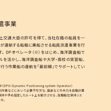
遣事業
土交通大臣の許可を得て、当社在籍の船員を一
が運航する船舶に乗船させる船員派遣事業を行
す。 DPオペレータ（※）をはじめ、海洋調査船で
ルを活かし、海洋調査船や大学・高校の実習船、
行う作業船の運航を「最前線」でサポートしてい
PO：Dynamic Positioning system Operator）
削作業などにおいて必要不可欠な、風波などの外力を自動計算
保持や予め設定したルート上を航行させる、自動船位保持シス
タ。