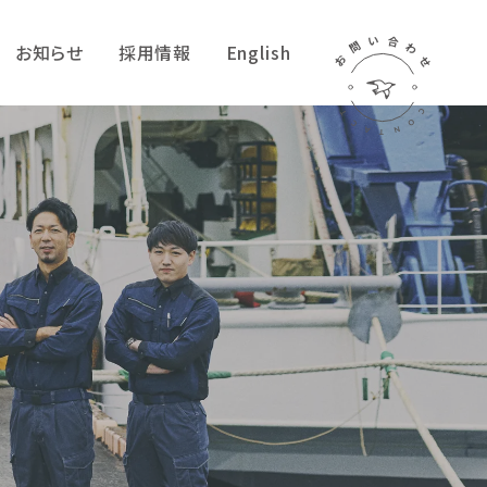
い
合
問
わ
お知らせ
採用情報
English
お
せ
C
T
O
C
A
N
T