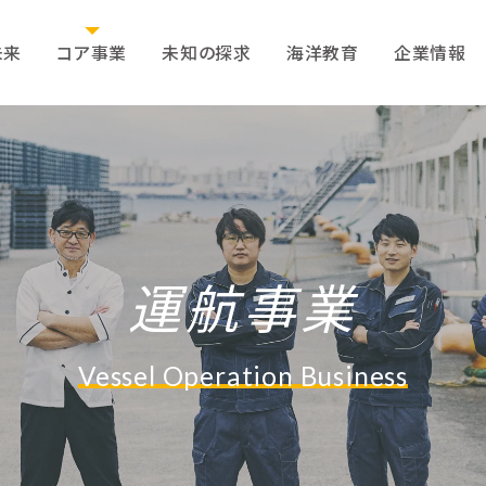
未来
コア事業
未知の探求
海洋教育
企業情報
運航事業
Vessel Operation Business