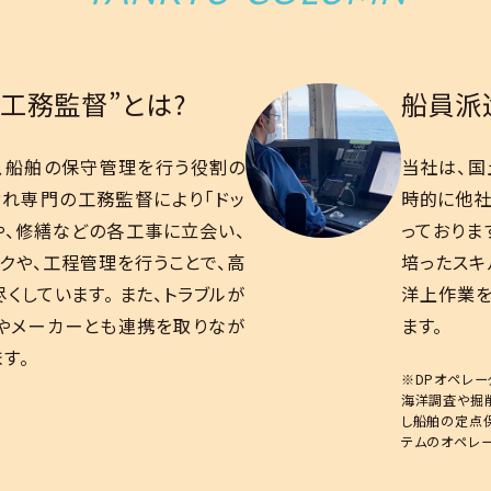
工務監督”とは?
船員派
、船舶の保守管理を行う役割の
当社は、国
ぞれ専門の工務監督により「ドッ
時的に他社
や、修繕などの各工事に立会い、
っておりま
クや、工程管理を行うことで、高
培ったスキ
くしています。 また、トラブルが
洋上作業を
やメーカーとも連携を取りなが
ます。
す。
※DPオペレータ（D
海洋調査や掘
し船舶の定点
テムのオペレー