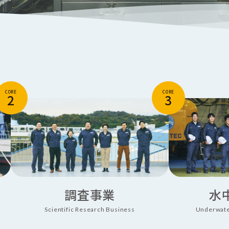
CORE
CORE
2
3
調査事業
水
Scientific Research Business
Underwate