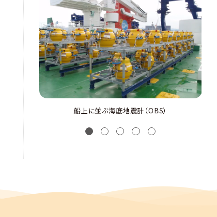
船上に並ぶ海底地震計（OBS）
1
2
3
4
5