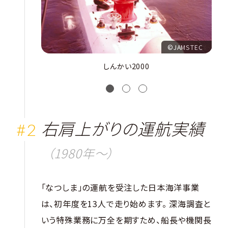
©JAMSTEC
しんかい2000
1
2
3
右肩上がりの運航実績
（1980年〜）
「なつしま」の運航を受注した日本海洋事業
は、初年度を13人で走り始めます。 深海調査と
いう特殊業務に万全を期すため、船長や機関長