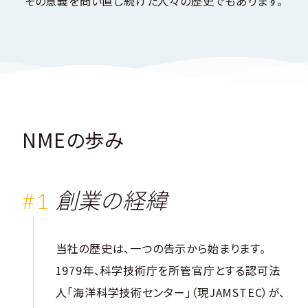
その意義を問い直し続けた人々の歴史でもあります。
い
合
サステナビリティ
問
わ
お
せ
会社案内パンフレット
C
T
O
C
A
N
T
会社案内パンフレット（EN）
NMEの歩み
創業の経緯
当社の歴史は、一つの告示から始まります。
1979年、科学技術庁を所管官庁とする認可法
人「海洋科学技術センター」（現JAMSTEC）が、