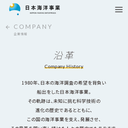
私たちの目指す未来
コア事業
ロゴマークについて
COMPANY
企業情報
未知の探求
運航事業
沿革
海洋教育
洋上風力発電プロジェクト
調査事業
Company History
企業情報
日本海溝地層研究プロジェクト
水中機器事業
1980年、日本の海洋調査の希望を背負い
お知らせ
会社概要・アクセス
船出をした日本海洋事業。
南極地域観測隊支援プロジェクト
その軌跡は、未知に挑む科学技術の
採用情報
沿革
進化の歴史であるとともに、
探求パートナー
English
この国の海洋事業を支え、発展させ、
組織図、関連企業・団体