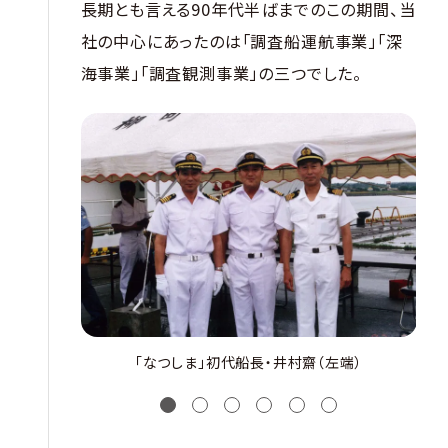
長期とも言える90年代半ばまでのこの期間、当
社の中心にあったのは「調査船運航事業」「深
海事業」「調査観測事業」の三つでした。
「なつしま」初代船長・井村齋（左端）
1
2
3
4
5
6