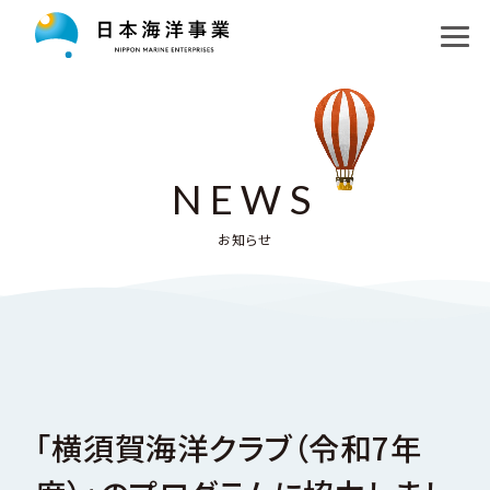
私たちの目指す未来
コア事業
ロゴマークについて
未知の探求
運航事業
NEWS
海洋教育
洋上風力発電プロジェクト
調査事業
お知らせ
企業情報
日本海溝地層研究プロジェクト
水中機器事業
お知らせ
会社概要・アクセス
南極地域観測隊支援プロジェクト
採用情報
沿革
探求パートナー
「横須賀海洋クラブ（令和7年
English
組織図、関連企業・団体