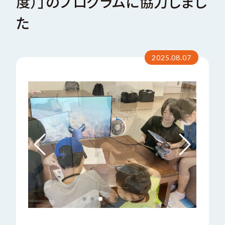
度）」のプログラムに協力しまし
た
い
合
サステナビリティ
問
わ
お
せ
会社案内パンフレット
2025.08.07
C
T
O
C
A
N
T
会社案内パンフレット（EN）