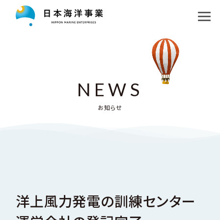
私たちの目指す未来
コア事業
ロゴマークについて
未知の探求
運航事業
NEWS
海洋教育
洋上風力発電プロジェクト
調査事業
お知らせ
企業情報
日本海溝地層研究プロジェクト
水中機器事業
お知らせ
会社概要・アクセス
南極地域観測隊支援プロジェクト
採用情報
沿革
探求パートナー
洋上風力発電の訓練センター
English
組織図、関連企業・団体