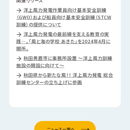
関連リリース
洋上風力発電作業員向け基本安全訓練
（GWO）および船員向け基本安全訓練（STCW
訓練）の提供について
洋上風力発電の最前線を支える教育の実
践―。「風と海の学校 あきた」を2024年4月に
開所。
秋田男鹿市に事務所設置 ～洋上風力訓練
施設の開設に向けて～
秋田県から新たな風！！ 洋上風力発電 総合
訓練センターの立ち上げに参画
ニュース一覧へ