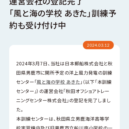
運営会社の登記完了
「風と海の学校 あきた」訓練予
い
合
サステナビリティ
問
わ
お
せ
約も受け付け中
会社案内パンフレット
C
T
O
C
A
N
T
2024.03.12
会社案内パンフレット（EN）
2024年3月7日、当社は日本郵船株式会社と秋
田県男鹿市に開所予定の洋上風力発電の訓練
センター「
風と海の学校 あきた
」（以下「本訓練
センター」）の運営会社「秋田オフショアトレー
ニングセンター株式会社」の登記を完了しまし
た。
本訓練センターは、秋田県立男鹿海洋高等学
校実習棟内及び旧男鹿市立船川南小学校の一