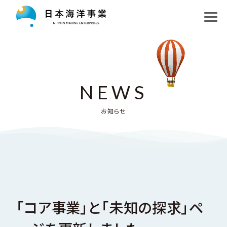
私たちの目指す未来
コア事業
ロゴマークについて
未知の探求
運航事業
NEWS
海洋教育
洋上風力発電プロジェクト
調査事業
お知らせ
企業情報
日本海溝地層研究プロジェクト
水中機器事業
お知らせ
会社概要・アクセス
南極地域観測隊支援プロジェクト
採用情報
沿革
探求パートナー
「コア事業」と「未知の探求」ペ
English
組織図、関連企業・団体