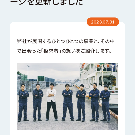
ージを更新しました
い
合
サステナビリティ
問
わ
お
せ
2023.07.31
会社案内パンフレット
C
T
弊社が展開するひとつひとつの事業と、その中
O
C
A
N
T
で出会った「探求者」の想いをご紹介します。
会社案内パンフレット（EN）