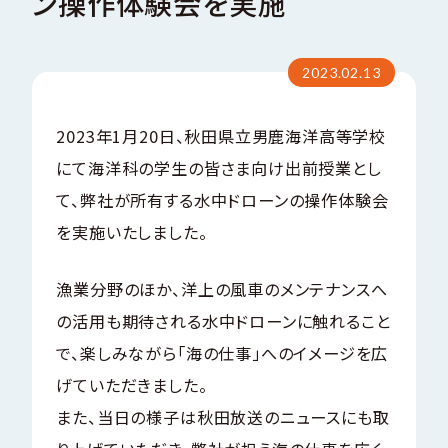
ン操作体験会を実施
い
合
サステナビリティ
問
わ
お
せ
2023.02.13
会社案内パンフレット
C
T
2023年1月20日、秋田県立男鹿海洋高等学校
O
C
A
N
T
にて海洋科の学生の皆さま向け出前授業とし
会社案内パンフレット（EN）
て、弊社が所有する水中ドローンの操作体験会
を実施いたしました。
漁業分野のほか、洋上の風車のメンテナンスへ
の活用も期待される水中ドローンに触れること
で、楽しみながら「海の仕事」へのイメージを広
げていただきました。
また、当日の様子は秋田放送のニュースにも取