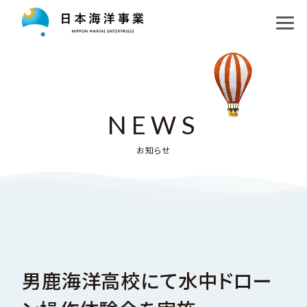
私たちの目指す未来
コア事業
ロゴマークについて
未知の探求
運航事業
NEWS
海洋教育
洋上風力発電プロジェクト
調査事業
お知らせ
企業情報
日本海溝地層研究プロジェクト
水中機器事業
お知らせ
会社概要・アクセス
南極地域観測隊支援プロジェクト
採用情報
沿革
探求パートナー
男鹿海洋高校にて水中ドロー
English
組織図、関連企業・団体